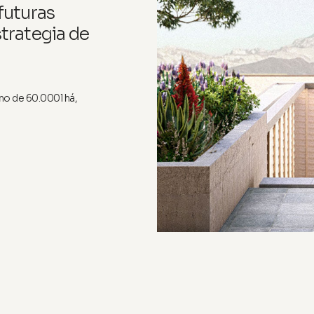
futuras
strategia de
no de 60.000l há,