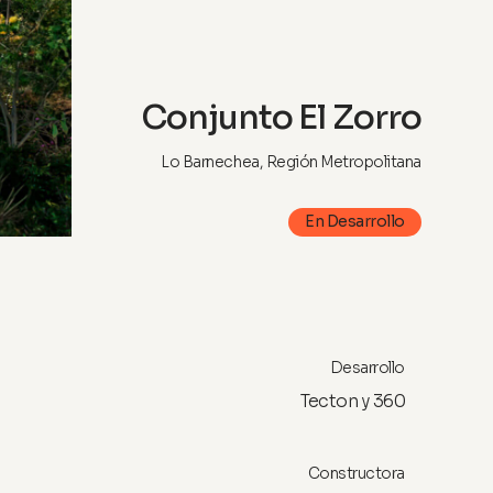
Conjunto El Zorro
Lo Barnechea, Región Metropolitana
En Desarrollo
Desarrollo
Tecton y 360
Constructora