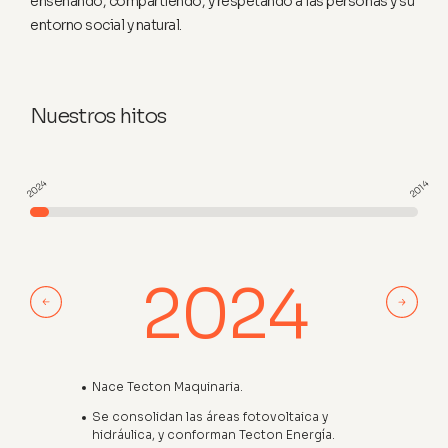
enseñando, compartiendo, y respetando a las personas y su
entorno social y natural.
Nuestros hitos
2024
2014
4
2024
azón social
Nace Tecton Maquinaria.
Inicio de 
(Conjunto 
Se consolidan las áreas fotovoltaica y
hidráulica, y conforman Tecton Energía.
Primeras in